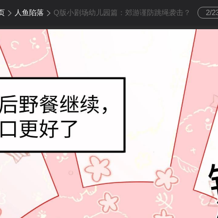
页
人鱼陷落
Q版小剧场幼儿园篇：郊游谨防跳绳袭击？
2
/
2