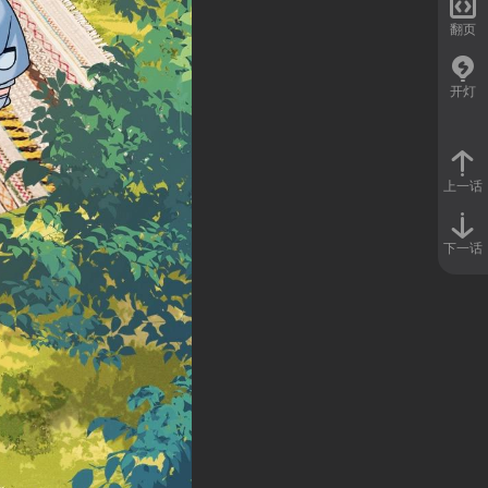

翻页
开灯
上一话
下一话