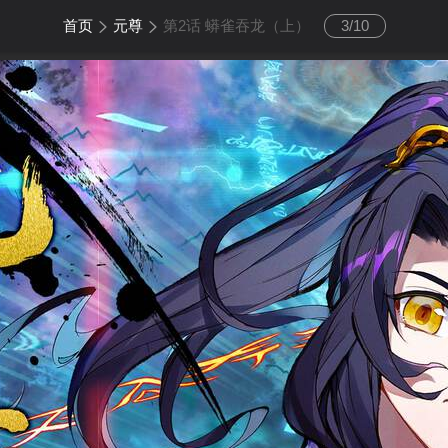
首页
元尊
第2话 蟒雀吞龙（上）
3
/
10