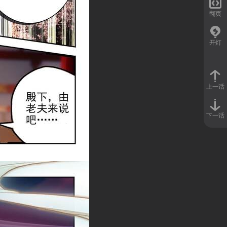

翻页
开灯
上一话
下一话