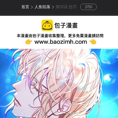
首页
人鱼陷落
第52话 惩罚
2
/
50