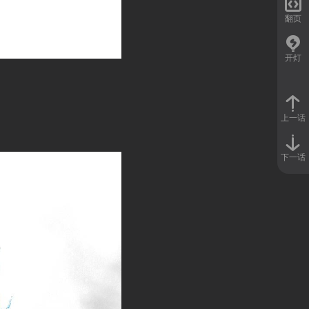

翻页
开灯
上一话
下一话