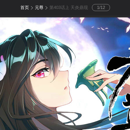
首页
元尊
第403话上 天炎鼎现
1
/
12