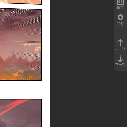

翻页
开灯
上一话
下一话