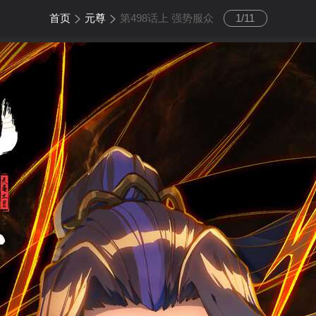
首页
元尊
第498话上 强势服众
1
/
11