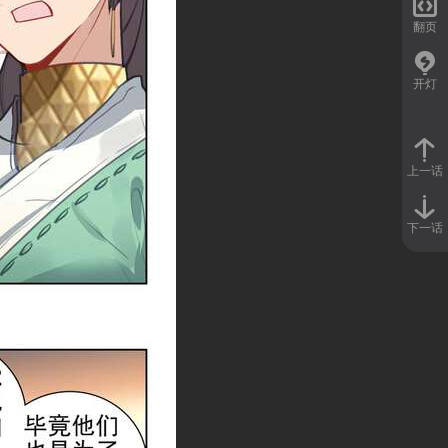

翻页
开灯
上一话
下一话