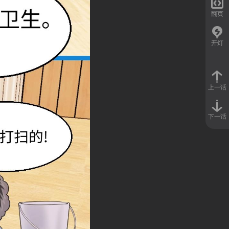

翻页
开灯
上一话
下一话