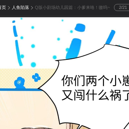
首页
人鱼陷落
Q版小剧场幼儿园篇：小爹来咯！嗷呜~
2
/
21