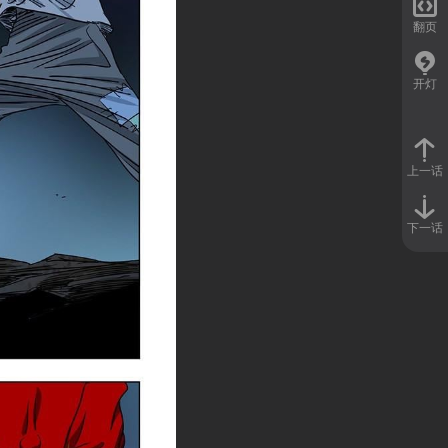

翻页
开灯
上一话
下一话