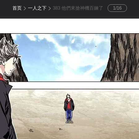
首页
一人之下
383 他們來搶神機百鍊了
1
/
16