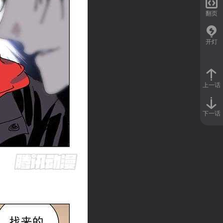

翻页
开灯
上一话
下一话