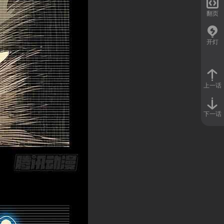

翻页
开灯
上一话
下一话