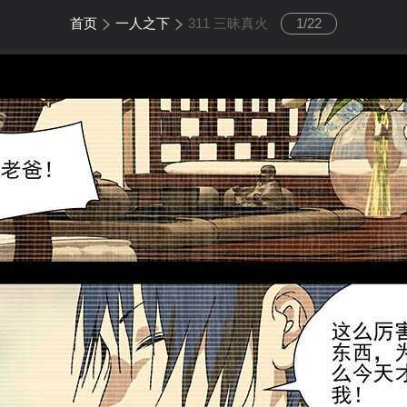
首页
一人之下
311 三昧真火
1
/
22