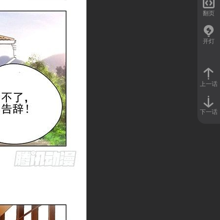

翻页
开灯
上一话
下一话