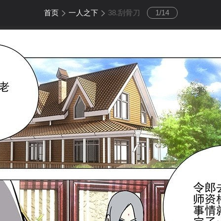
首页
一人之下
38.刮骨刀
1
/
14