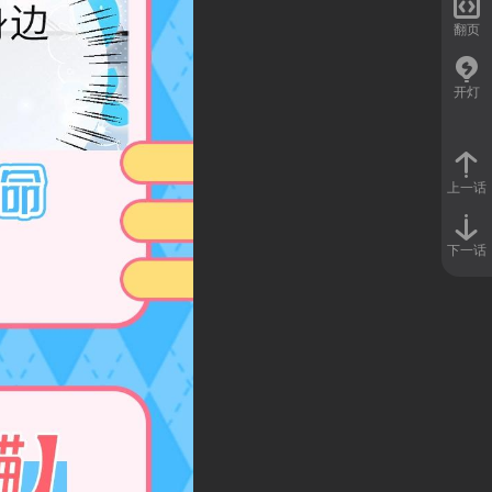

翻页
开灯
上一话
下一话