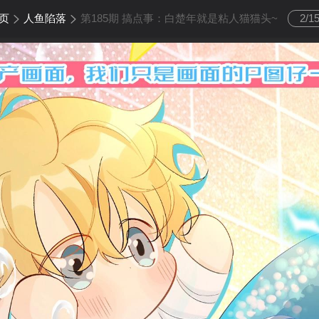
页
人鱼陷落
第185期 搞点事：白楚年就是粘人猫猫头~
2
/
1