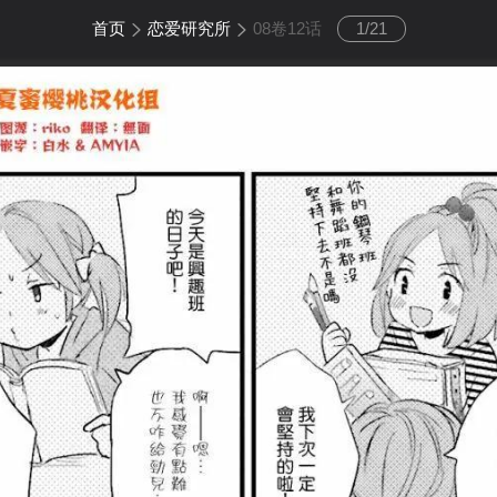
首页
恋爱研究所
08卷12话
1
/
21