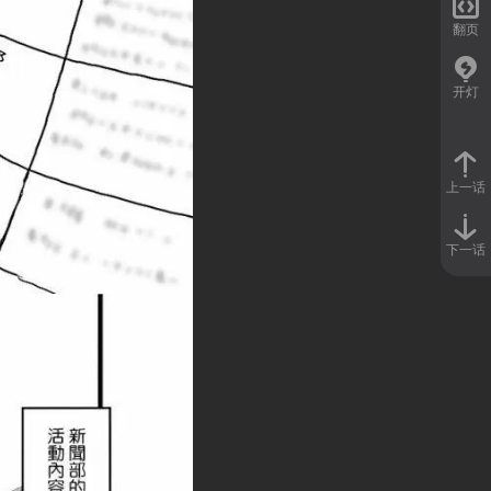

翻页
开灯
上一话
下一话