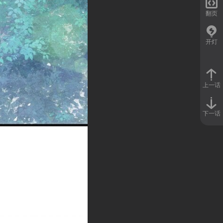

翻页
开灯
上一话
下一话