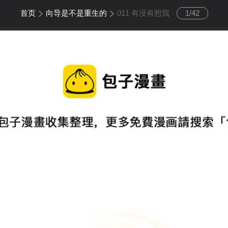
首页
向导是不是重生的
011 有没有想我
1
/
42