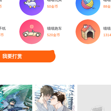
币
50金币
88
手纸
喵喵跑车
喵喵
金币
520金币
131
我要打赏