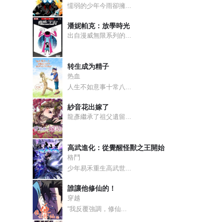
懦弱的少年今雨卻擁...
潘妮帕克：放學時光
出自漫威無限系列的...
转生成为精子
热血
人生不如意事十常八...
紗音花出嫁了
龍彥繼承了祖父遺留...
高武進化：從覺醒怪獸之王開始
格鬥
少年易禾重生高武世...
誰讓他修仙的！
穿越
“我反覆強調，修仙...