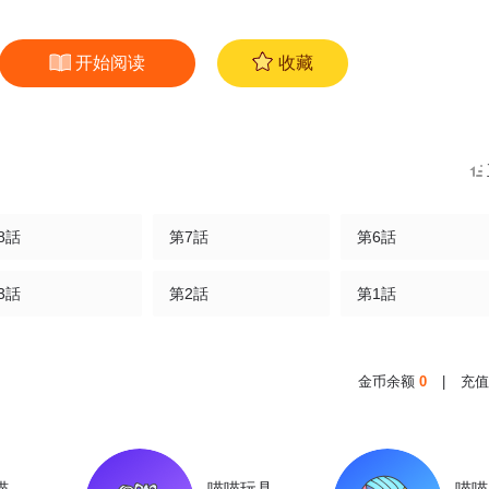
开始阅读
收藏
8話
第7話
第6話
3話
第2話
第1話
金币余额
0
|
充值
喵
喵喵玩具
喵喵