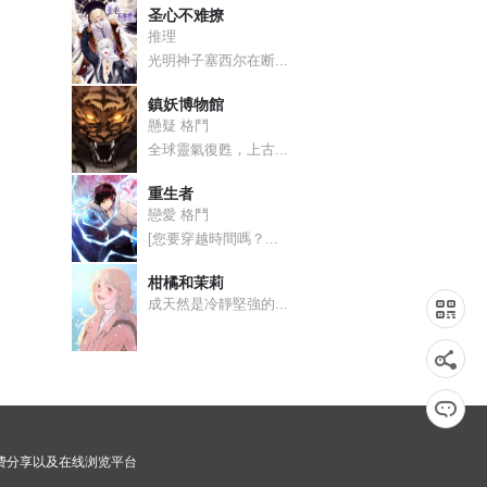
圣心不难撩
推理
光明神子塞西尔在断...
鎮妖博物館
懸疑 格鬥
全球靈氣復甦，上古...
重生者
戀愛 格鬥
[您要穿越時間嗎？...
柑橘和茉莉
成天然是冷靜堅強的...
画免费分享以及在线浏览平台