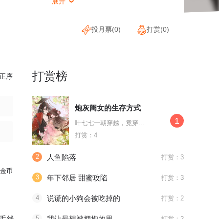
展开

投月票(
0
)
打赏(
0
)
打赏榜
正序
炮灰闺女的生存方式
1
叶七七一朝穿越，竟穿...
打赏：4
2
人鱼陷落
打赏：3
金币
3
年下邻居 甜蜜攻陷
打赏：3
4
说谎的小狗会被吃掉的
打赏：2
毛线
5
我让最想被拥抱的男人给威胁了
打赏：2