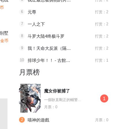
金币
6
元尊
打赏：2
7
一人之下
打赏：2
别墅
8
斗罗大陆4终极斗罗
打赏：2
4金币
9
我！天命大反派（隔周双更）
打赏：2
10
排球少年！！ - 古館春一
打赏：1
月票榜
魔女你被捕了
1
一個耿直剛正的輔警...
月票：0
2
喵神的遊戲
月票：0