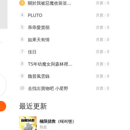
3
關於我被惡魔收留並不得不和他同一屋檐下的事
月票：0
4
PLUTO
月票：0
096 太子血亲
1181 审判会-蜂刺
第525話
5
乖乖愛賣萌
月票：0
天官赐福
全职法师
妖神记
6
如果天有情
月票：0
.
八百年前，谢怜是金枝...
主角莫凡继承了一个神...
妖神一出，谁
7
佳日
月票：0
8
TS年幼魔女與森林裡的熊先生～本想靠製作藥水在異世界悠閒度日
月票：0
9
魏晉風雲錄
月票：0
10
去找出寶物吧 小星野
月票：0
最近更新
極限拯救（테러맨）
熱血