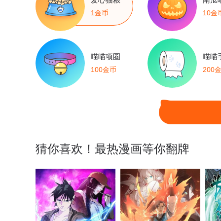
1金币
10金
喵喵项圈
喵喵
100金币
200
猜你喜欢！最热漫画等你翻牌