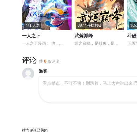
771 人選
3877 寻找救援
第5
一人之下
武炼巅峰
斗破
一人之下漫画： 他，...
武之巅峰，是孤独，是...
正所
评论
共
0
条评论
游客
看点槽点，不吐不快！别憋着，马上大声说出来吧
站内评论已关闭