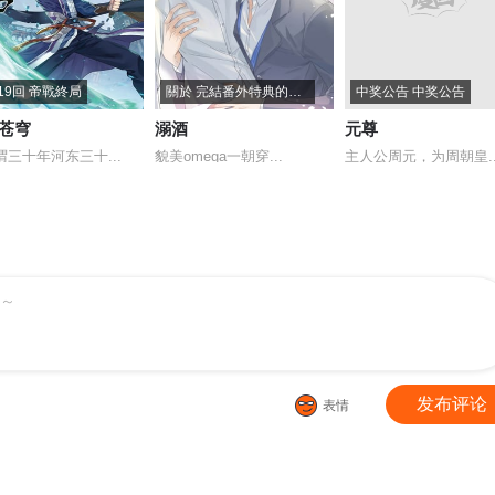
19回 帝戰終局
關於 完結番外特典的通知
中奖公告 中奖公告
苍穹
溺酒
元尊
谓三十年河东三十...
貌美omega一朝穿...
主人公周元，为周朝皇..
～
发布评论
表情