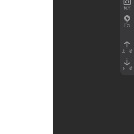

翻页
开灯
上一话
下一话