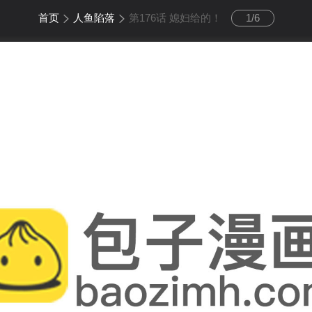
首页
人鱼陷落
第176话 媳妇给的！
1
/
6