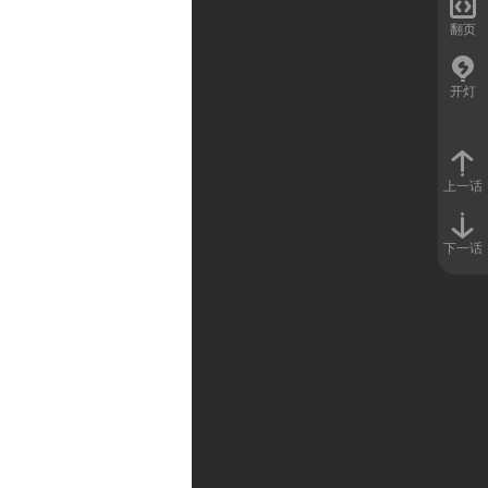

翻页
开灯
上一话
下一话