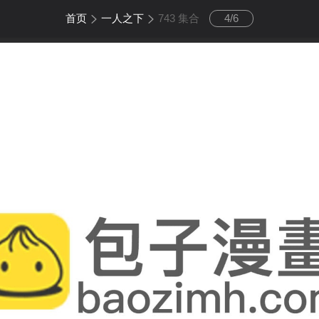
首页
一人之下
743 集合
4
/
6